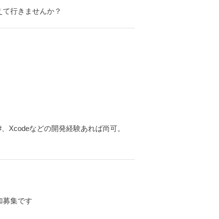
えて行きませんか？
須。C#、Xcodeなどの開発経験あれば尚可。
加募集です