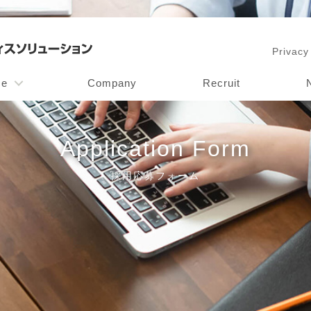
Privacy
ce
Company
Recruit
Application Form
採用応募フォーム