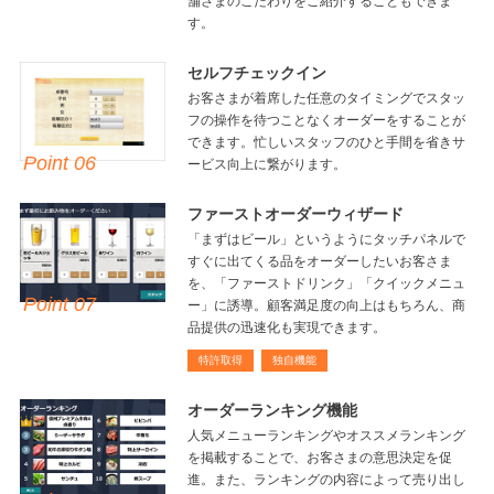
舗さまのこだわりをご紹介することもできま
す。
セルフチェックイン
お客さまが着席した任意のタイミングでスタッ
フの操作を待つことなくオーダーをすることが
できます。忙しいスタッフのひと手間を省きサ
Point 06
ービス向上に繋がります。
ファーストオーダーウィザード
「まずはビール」というようにタッチパネルで
すぐに出てくる品をオーダーしたいお客さま
を、「ファーストドリンク」「クイックメニュ
Point 07
ー」に誘導。顧客満足度の向上はもちろん、商
品提供の迅速化も実現できます。
特許取得
独自機能
オーダーランキング機能
人気メニューランキングやオススメランキング
を掲載することで、お客さまの意思決定を促
進。また、ランキングの内容によって売り出し