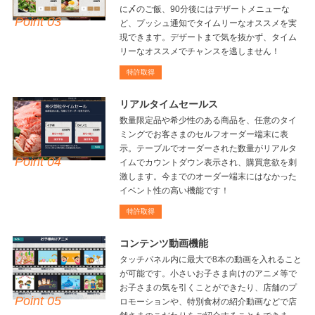
に〆のご飯、90分後にはデザートメニューな
Point 03
ど、プッシュ通知でタイムリーなオススメを実
現できます。デザートまで気を抜かず、タイム
リーなオススメでチャンスを逃しません！
特許取得
リアルタイムセールス
数量限定品や希少性のある商品を、任意のタイ
ミングでお客さまのセルフオーダー端末に表
示。テーブルでオーダーされた数量がリアルタ
Point 04
イムでカウントダウン表示され、購買意欲を刺
激します。今までのオーダー端末にはなかった
イベント性の高い機能です！
特許取得
コンテンツ動画機能
タッチパネル内に最大で8本の動画を入れること
が可能です。小さいお子さま向けのアニメ等で
お子さまの気を引くことができたり、店舗のプ
Point 05
ロモーションや、特別食材の紹介動画などで店