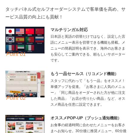
タッチパネル式セルフオーダーシステムで客単価を高め、サ
ービス品質の向上にも貢献！
マルチリンガル対応
日本語と英語の切替だけではなく、設定した言
語にメニュー表示を切替できる機能も搭載。メ
ニューの簡易説明を表示でき、海外のお客さま
Point 01
も安心してご案内できる、頼もしいサポーター
です。
もう一品セールス
（リコメンド機能）
スタッフに代わって「もう一品」をオススメ！
単価アップを促進。「お客さまに人気のメニュ
ー」「同じ商品をオーダーされた方が他に注文
Point 02
した商品」「お店が売りたい商品」など、オス
スメ商品を任意に設定できます。
オススメPOP-UP
（プッシュ通知機能）
お食事の経過時間に合わせたメニューをお客さ
まへお知らせ。30分後に推奨メニュー、60分後