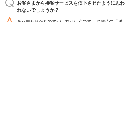
お客さまから接客サービスを低下させたように思わ
れないでしょうか？
そう思われがちですが、答えは逆です。混雑時の「呼
んでもスタッフがつかまらない」というイライラから
お客さまは解放されます。また、スタッフは注文業務
から開放された分、余裕が生まれ接客時間に充てられ
るのでお客さまとのコミュニケーションが深まりま
す。
年配のお客さまが多いので、タッチパネルは不向き
では？
導入先の回転寿司や居酒屋でも、年配のお客さまに自
然に使っていただいておりますのでご心配は要りませ
ん。
どのように導入したら良いのかわからず不安なので